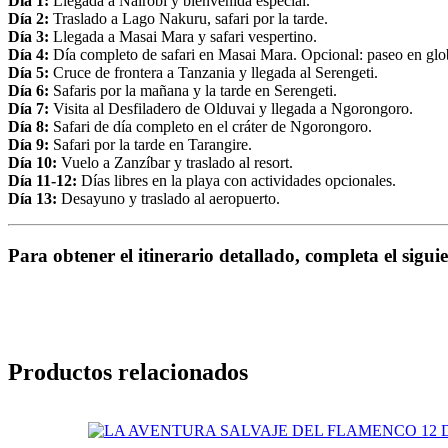
Día 1:
Llegada a Nairobi y bienvenida especial.
Día 2:
Traslado a Lago Nakuru, safari por la tarde.
Día 3:
Llegada a Masai Mara y safari vespertino.
Día 4:
Día completo de safari en Masai Mara. Opcional: paseo en glob
Día 5:
Cruce de frontera a Tanzania y llegada al Serengeti.
Día 6:
Safaris por la mañana y la tarde en Serengeti.
Día 7:
Visita al Desfiladero de Olduvai y llegada a Ngorongoro.
Día 8:
Safari de día completo en el cráter de Ngorongoro.
Día 9:
Safari por la tarde en Tarangire.
Día 10:
Vuelo a Zanzíbar y traslado al resort.
Día 11-12:
Días libres en la playa con actividades opcionales.
Día 13:
Desayuno y traslado al aeropuerto.
Para obtener el itinerario detallado, completa el sigui
Productos relacionados