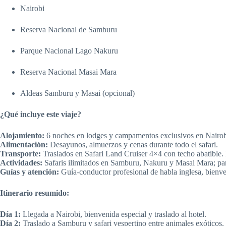
Nairobi
Reserva Nacional de Samburu
Parque Nacional Lago Nakuru
Reserva Nacional Masai Mara
Aldeas Samburu y Masai (opcional)
¿Qué incluye este viaje?
Alojamiento:
6 noches en lodges y campamentos exclusivos en Nairo
Alimentación:
Desayunos, almuerzos y cenas durante todo el safari.
Transporte:
Traslados en Safari Land Cruiser 4×4 con techo abatible. 
Actividades:
Safaris ilimitados en Samburu, Nakuru y Masai Mara; para
Guías y atención:
Guía-conductor profesional de habla inglesa, bienv
Itinerario resumido:
Día 1:
Llegada a Nairobi, bienvenida especial y traslado al hotel.
Día 2:
Traslado a Samburu y safari vespertino entre animales exóticos.