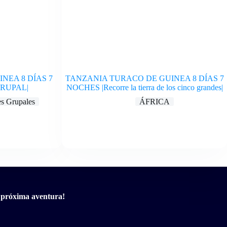
NEA 8 DÍAS 7
TANZANIA TURACO DE GUINEA 8 DÍAS 7
GRUPAL|
NOCHES |Recorre la tierra de los cinco grandes|
es Grupales
ÁFRICA
u próxima aventura!