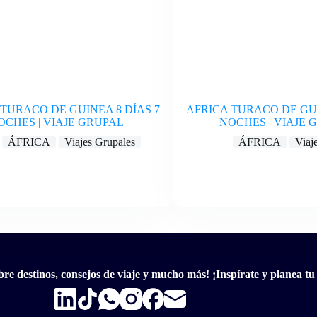
TURACO DE GUINEA 8 DÍAS 7
AFRICA TURACO DE GUI
OCHES | VIAJE GRUPAL|
NOCHES | VIAJE 
ÁFRICA
Viajes Grupales
ÁFRICA
Viaj
ubre destinos, consejos de viaje y mucho más! ¡Inspírate y planea t