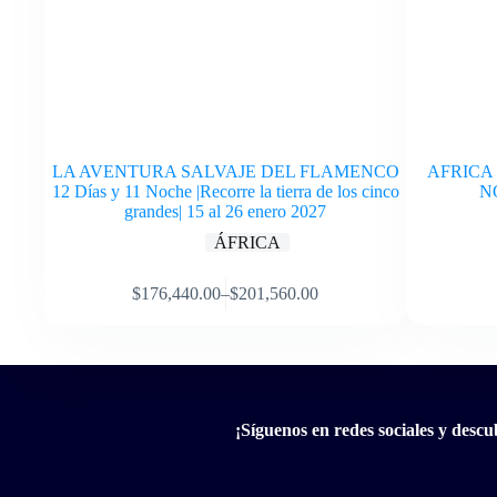
LA AVENTURA SALVAJE DEL FLAMENCO
AFRICA 
12 Días y 11 Noche |Recorre la tierra de los cinco
N
grandes| 15 al 26 enero 2027
ÁFRICA
$
176,440.00
–
$
201,560.00
¡Síguenos en redes sociales y desc