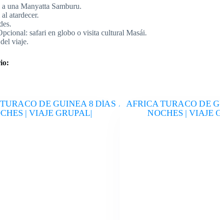
al a una Manyatta Samburu.
al atardecer.
des.
cional: safari en globo o visita cultural Masái.
del viaje.
io: