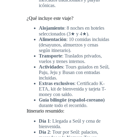
icónicas.
¿Qué incluye este viaje?
Alojamiento
: 8 noches en hoteles
seleccionados (3★ y 4★).
Alimentación
: 10 comidas incluidas
(desayunos, almuerzos y cenas
según itinerario).
Transporte
: Traslados privados,
vuelos y trenes internos.
Actividades
: Tours guiados en Seúl,
Paju, Jeju y Busan con entradas
incluidas.
Extras exclusivos
: Certificado K-
ETA, kit de bienvenida y tarjeta T-
money con saldo.
Guía bilingüe (español-coreano)
durante todo el recorrido.
Itinerario resumido:
Día 1
: Llegada a Seúl y cena de
bienvenida.
Día 2
: Tour por Seúl: palacios,