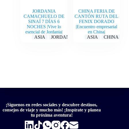
JORDANIA
CHINA FERIA DE
CAMACHUELO DE
CANTÓN RUTA DEL
SINAÍ 7 DÍAS 6
FENIX DORADO
NOCHES |Vive lo
|Encuentro empresarial
esencial de Jordania|
en China|
ASIA
JORDANIA
ASIA
CHINA
¡Síguenos en redes sociales y descubre destinos,
consejos de viaje y mucho más! ¡Inspírate y planea
tu próxima aventura!