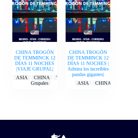
CHINA TROGÓN
CHINA TROGÓN
DE TEMMINCK 12
DE TEMMINCK 12
DÍAS 11 NOCHES
DÍAS 11 NOCHES |
|VIAJE GRUPAL|
Admira los increíbles
pandas gigantes|
ASIA
CHINA
Viajes
Grupales
ASIA
CHINA