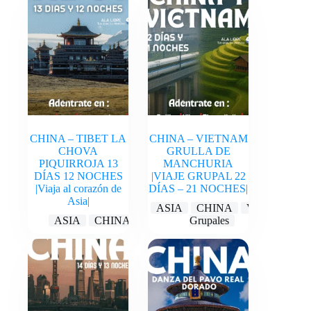
CHINA – TIBET LA
CHINA – VIETNAM
CHOVA
GRULLA DE
PIQUIRROJA 13
MANCHURIA
DÍAS 12 NOCHES
|VIAJE GRUPAL 22
|Viaja al corazón de
DÍAS – 21 NOCHES|
Asia|
ASIA
CHINA
Viajes
ASIA
CHINA
Grupales