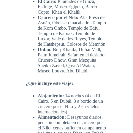
El Cairo:
Pirámides de Guiza,
Esfinge, Museo Egipcio, Barrio
Copto, Khan el Khalili.
Crucero por el Nilo:
Alta Presa de
Asuán, Obelisco Inacabado, Templo
de Kom Ombo, Templo de Edfu,
Templo de Karnak, Templo de
Luxor, Valle de los Reyes, Templo
de Hatshepsut, Colosos de Memnón.
Dubái:
Burj Khalifa, Dubai Mall,
Palm Jumeirah, Safari en el desierto,
Crucero Dhow, Gran Mezquita
Sheikh Zayed, Qasr Al Watan,
Museo Louvre Abu Dhabi.
¿Qué incluye este viaje?
Alojamiento:
14 noches (4 en El
Cairo, 5 en Dubái, 3 a bordo de un
crucero por el Nilo y 2 en vuelos
internacionales).
Alimentación:
Desayunos diarios,
pensión completa en el crucero por
el Nilo, cenas buffet en campamento