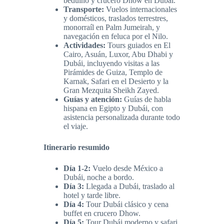
beduino y crucero Dhow en Dubái.
Transporte:
Vuelos internacionales
y domésticos, traslados terrestres,
monorraíl en Palm Jumeirah, y
navegación en feluca por el Nilo.
Actividades:
Tours guiados en El
Cairo, Asuán, Luxor, Abu Dhabi y
Dubái, incluyendo visitas a las
Pirámides de Guiza, Templo de
Karnak, Safari en el Desierto y la
Gran Mezquita Sheikh Zayed.
Guías y atención:
Guías de habla
hispana en Egipto y Dubái, con
asistencia personalizada durante todo
el viaje.
Itinerario resumido
Día 1-2:
Vuelo desde México a
Dubái, noche a bordo.
Día 3:
Llegada a Dubái, traslado al
hotel y tarde libre.
Día 4:
Tour Dubái clásico y cena
buffet en crucero Dhow.
Día 5:
Tour Dubái moderno y safari